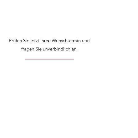
Prüfen Sie jetzt Ihren Wunschtermin und
fragen Sie unverbindlich an.
MEHR ERFAHERN
BROT-LIEFER-
SERVICE BY
STEINBAUER